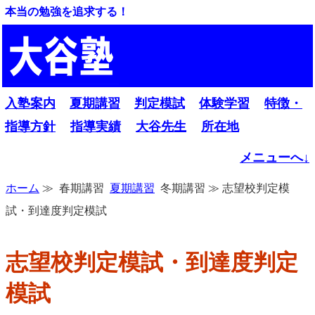
本当の勉強を追求する！
入塾案内
夏期講習
判定模試
体験学習
特徴・
指導方針
指導実績
大谷先生
所在地
メニューへ↓
ホーム
≫ 春期講習
夏期講習
冬期講習 ≫ 志望校判定模
試・到達度判定模試
志望校判定模試・到達度判定
模試